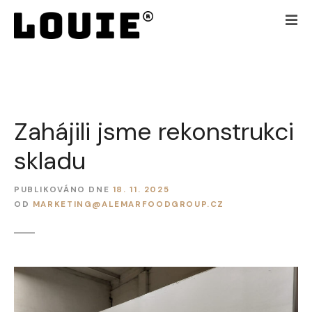
P
ř
e
j
í
t
k
Zahájili jsme rekonstrukci
o
b
skladu
s
a
h
PUBLIKOVÁNO DNE
18. 11. 2025
OD
MARKETING@ALEMARFOODGROUP.CZ
u
w
e
b
u