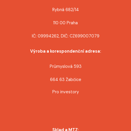
s
Rybná 682/14
p
110 00 Praha
ě
IČ: 09994262, DIČ: CZ699007079
v
Výroba a korespondenční adresa:
e
k
Průmyslová 593
664 63 Žabčice
Pro investory
Sklad a MTZ: