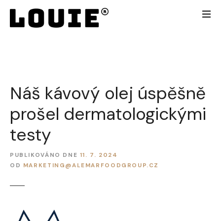
P
ř
e
j
í
t
k
Náš kávový olej úspěšně
o
b
prošel dermatologickými
s
a
testy
h
u
PUBLIKOVÁNO DNE
11. 7. 2024
w
OD
MARKETING@ALEMARFOODGROUP.CZ
e
b
u