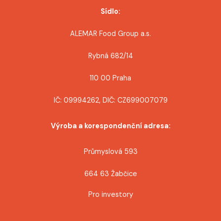
ř
Sídlo:
í
ALEMAR Food Group a.s.
s
Rybná 682/14
p
110 00 Praha
ě
IČ: 09994262, DIČ: CZ699007079
v
Výroba a korespondenční adresa:
e
k
Průmyslová 593
664 63 Žabčice
Pro investory