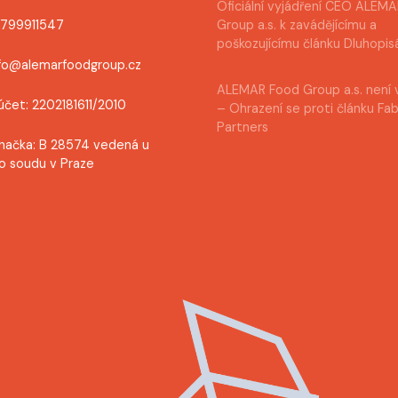
Oficiální vyjádření CEO ALEM
0799911547
Group a.s. k zavádějícímu a
poškozujícímu článku Dluhopis
nfo@alemarfoodgroup.cz
ALEMAR Food Group a.s. není 
účet: 2202181611/2010
– Ohrazení se proti článku Fa
Partners
načka: B 28574 vedená u
o soudu v Praze