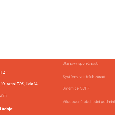
Stanovy společnosti
MTZ:
Systémy vnitřních zásad
 10, Areál TOS, Hala 14
Směrnice GDPR
uřim
Všeobecné obchodní podmín
í údaje: