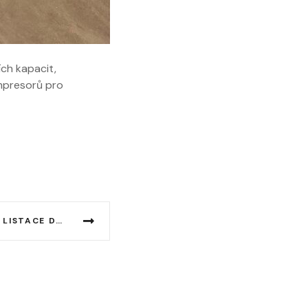
ích kapacit,
ompresorů pro
DALŠÍ PRODEJNÍ ÚSPĚCH – LISTACE DO SÍTĚ 450 PRODEJEN!