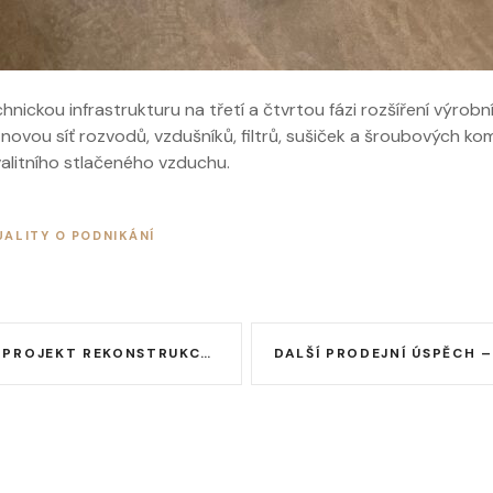
hnickou infrastrukturu na třetí a čtvrtou fázi rozšíření výrobn
 novou síť rozvodů, vzdušníků, filtrů, sušiček a šroubových k
alitního stlačeného vzduchu.
ALITY O PODNIKÁNÍ
EKONSTRUKCE KANCELÁŘÍ V SOUSEDNÍ BUDOVĚ