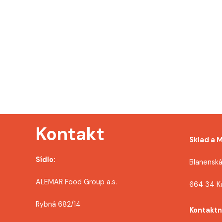
g
a
c
e
p
r
Kontakt
o
Sklad a 
p
Sídlo:
Blanenská
ř
ALEMAR Food Group a.s.
664 34 K
í
Rybná 682/14
s
Kontaktn