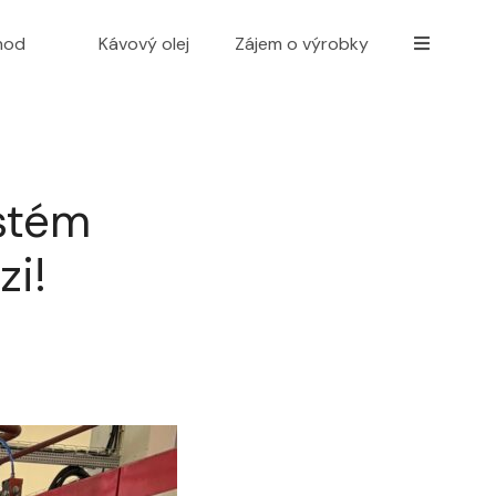
hod
Kávový olej
Zájem o výrobky
stém
zi!