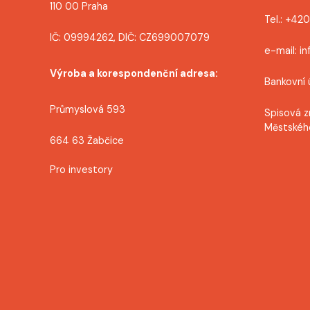
110 00 Praha
p
Tel.: +42
IČ: 09994262, DIČ: CZ699007079
ě
e-mail: i
v
Výroba a korespondenční adresa:
Bankovní 
e
Průmyslová 593
Spisová z
k
Městskéh
664 63 Žabčice
Pro investory