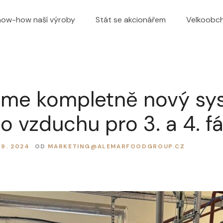
now-how naší výroby
Stát se akcionářem
Velkoobc
jeme kompletně nový sy
o vzduchu pro 3. a 4. fá
. 9. 2024
OD
MARKETING@ALEMARFOODGROUP.CZ