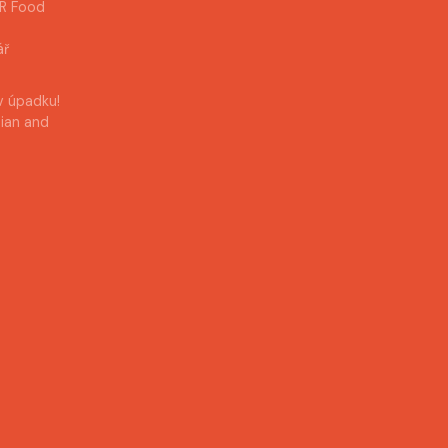
AR Food
ář
v úpadku!
bian and