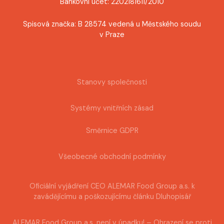
Bankovní účet: 2202181611/2010
Spisová značka: B 28574 vedená u Městského soudu
v Praze
Stanovy společnosti
Systémy vnitřních zásad
Směrnice GDPR
Všeobecné obchodní podmínky
Oficiální vyjádření CEO ALEMAR Food Group a.s. k
zavádějícímu a poškozujícímu článku Dluhopisář
ALEMAR Food Group a.s. není v úpadku! – Ohrazení se proti