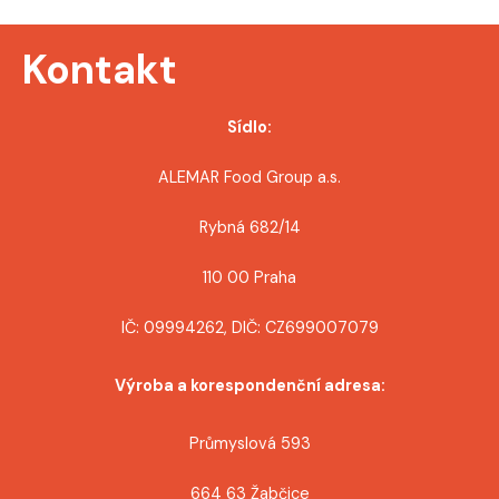
o
Kontakt
p
ř
Sídlo:
í
ALEMAR Food Group a.s.
s
Rybná 682/14
p
110 00 Praha
ě
IČ: 09994262, DIČ: CZ699007079
v
Výroba a korespondenční adresa:
e
k
Průmyslová 593
664 63 Žabčice