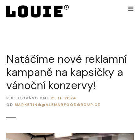
P
ř
e
j
í
t
k
Natáčíme nové reklamní
o
b
kampaně na kapsičky a
s
a
vánoční konzervy!
h
u
PUBLIKOVÁNO DNE
21. 11. 2024
w
OD
MARKETING@ALEMARFOODGROUP.CZ
e
b
u