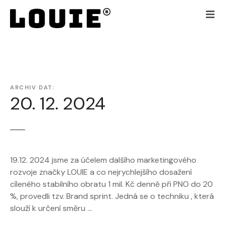
P
ř
e
j
í
t
k
ARCHIV DAT:
o
20. 12. 2024
b
s
a
h
u
19.12. 2024 jsme za účelem dalšího marketingového
w
rozvoje značky LOUIE a co nejrychlejšího dosažení
e
cíleného stabilního obratu 1 mil. Kč denně při PNO do 20
b
%, provedli tzv. Brand sprint. Jedná se o techniku , která
u
slouží k určení směru …