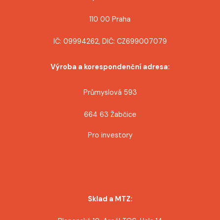
p
110 00 Praha
ě
IČ: 09994262, DIČ: CZ699007079
v
Výroba a korespondenční adresa:
e
k
Průmyslová 593
664 63 Žabčice
Pro investory
Sklad a MTZ: