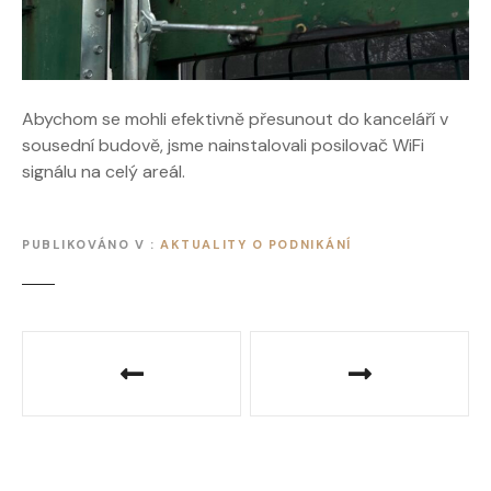
Abychom se mohli efektivně přesunout do kanceláří v
sousední budově, jsme nainstalovali posilovač WiFi
signálu na celý areál.
PUBLIKOVÁNO V
AKTUALITY O PODNIKÁNÍ
N
a
v
i