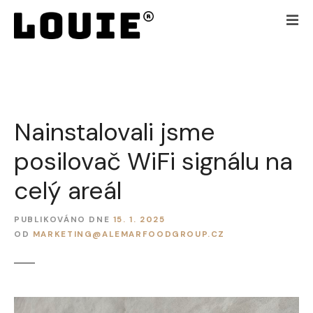
P
ř
e
j
í
t
k
Nainstalovali jsme
o
b
posilovač WiFi signálu na
s
a
celý areál
h
u
PUBLIKOVÁNO DNE
15. 1. 2025
w
OD
MARKETING@ALEMARFOODGROUP.CZ
e
b
u