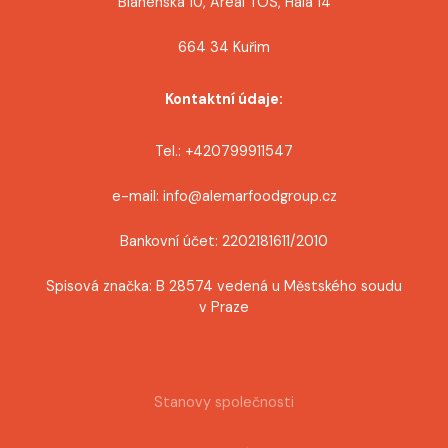
Blanenská 10, Areál TOS, Hala 14
664 34 Kuřim
Kontaktní údaje:
Tel.: +420799911547
e-mail: info@alemarfoodgroup.cz
Bankovní účet: 2202181611/2010
Spisová značka: B 28574 vedená u Městského soudu
v Praze
Stanovy společnosti