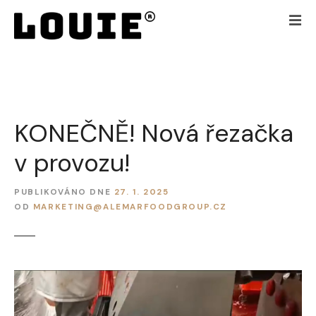
P
ř
e
j
í
t
k
KONEČNĚ! Nová řezačka
o
b
v provozu!
s
a
h
PUBLIKOVÁNO DNE
27. 1. 2025
OD
MARKETING@ALEMARFOODGROUP.CZ
u
w
e
b
u