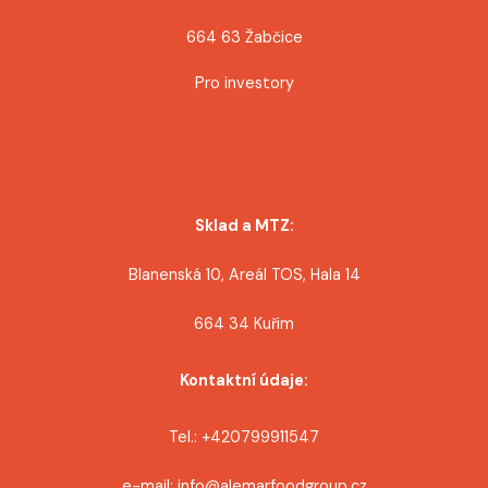
k
664 63 Žabčice
Pro investory
Sklad a MTZ:
Blanenská 10, Areál TOS, Hala 14
664 34 Kuřim
Kontaktní údaje:
Tel.: +420799911547
e-mail: info@alemarfoodgroup.cz