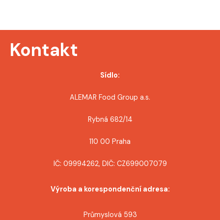
r
o
Kontakt
p
ř
Sídlo:
í
ALEMAR Food Group a.s.
s
Rybná 682/14
p
110 00 Praha
ě
IČ: 09994262, DIČ: CZ699007079
v
Výroba a korespondenční adresa:
e
Průmyslová 593