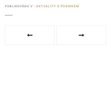
PUBLIKOVÁNO V
AKTUALITY O PODNIKÁNÍ
N
a
v
i
g
a
c
e
p