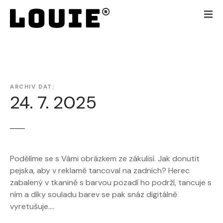
P
ř
e
j
í
t
k
ARCHIV DAT:
o
24. 7. 2025
b
s
a
h
u
Podělíme se s Vámi obrázkem ze zákulisí. Jak donutit
w
pejska, aby v reklamě tancoval na zadních? Herec
e
zabalený v tkanině s barvou pozadí ho podrží, tancuje s
b
ním a díky souladu barev se pak snáz digitálně
u
vyretušuje.…