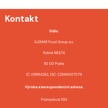
r
o
Kontakt
p
ř
Sídlo:
í
ALEMAR Food Group a.s.
s
Rybná 682/14
p
110 00 Praha
ě
IČ: 09994262, DIČ: CZ699007079
v
Výroba a korespondenční adresa:
e
k
Průmyslová 593