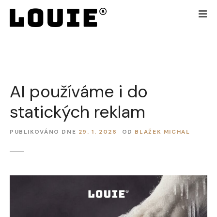
P
ř
e
j
í
t
k
AI používáme i do
o
b
statických reklam
s
a
h
PUBLIKOVÁNO DNE
29. 1. 2026
OD
BLAŽEK MICHAL
u
w
e
b
u