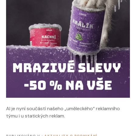
AI je nyní součástí našeho „uměleckého“ reklamního
týmu i u statických reklam.