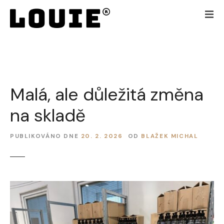
P
ř
e
j
í
t
k
Malá, ale důležitá změna
o
b
na skladě
s
a
h
PUBLIKOVÁNO DNE
20. 2. 2026
OD
BLAŽEK MICHAL
u
w
e
b
u