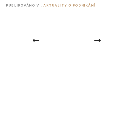
PUBLIKOVÁNO V
AKTUALITY O PODNIKÁNÍ
N
a
v
i
g
a
c
e
p