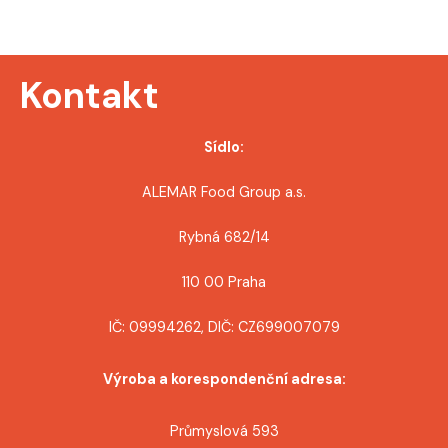
r
o
Kontakt
p
ř
Sídlo:
í
ALEMAR Food Group a.s.
s
Rybná 682/14
p
110 00 Praha
ě
IČ: 09994262, DIČ: CZ699007079
v
Výroba a korespondenční adresa:
e
k
Průmyslová 593