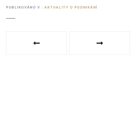
PUBLIKOVÁNO V
AKTUALITY O PODNIKÁNÍ
N
a
v
i
g
a
c
e
p