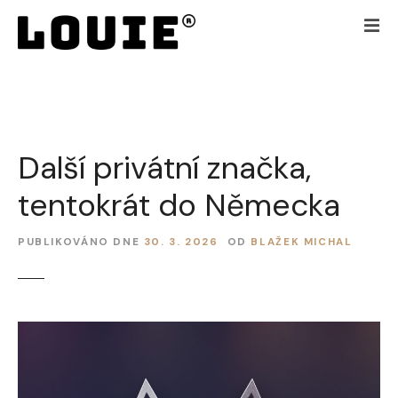
P
ř
e
j
í
t
k
Další privátní značka,
o
b
tentokrát do Německa
s
a
h
PUBLIKOVÁNO DNE
30. 3. 2026
OD
BLAŽEK MICHAL
u
w
e
b
u