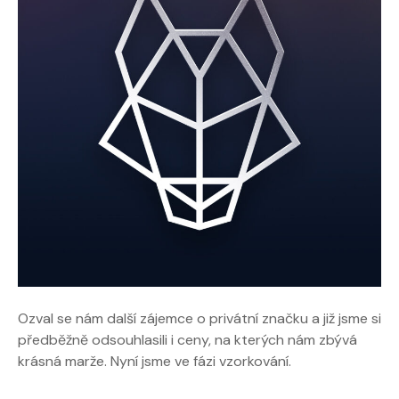
Ozval se nám další zájemce o privátní značku a již jsme si
předběžně odsouhlasili i ceny, na kterých nám zbývá
krásná marže. Nyní jsme ve fázi vzorkování.