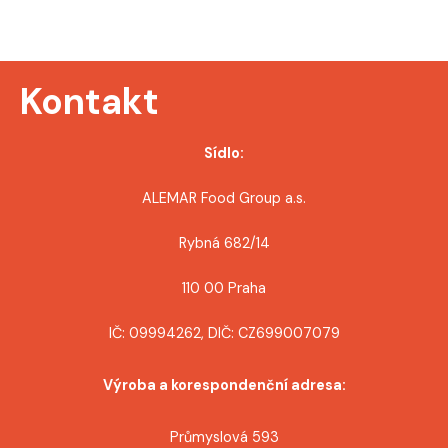
r
o
Kontakt
p
ř
Sídlo:
í
ALEMAR Food Group a.s.
s
Rybná 682/14
p
110 00 Praha
ě
IČ: 09994262, DIČ: CZ699007079
v
Výroba a korespondenční adresa:
e
Průmyslová 593