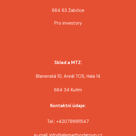
k
664 63 Žabčice
Pro investory
Sklad a MTZ:
Blanenská 10, Areál TOS, Hala 14
664 34 Kuřim
Kontaktní údaje:
Tel.: +420799911547
e-mail: info@alemarfoodgroup.cz