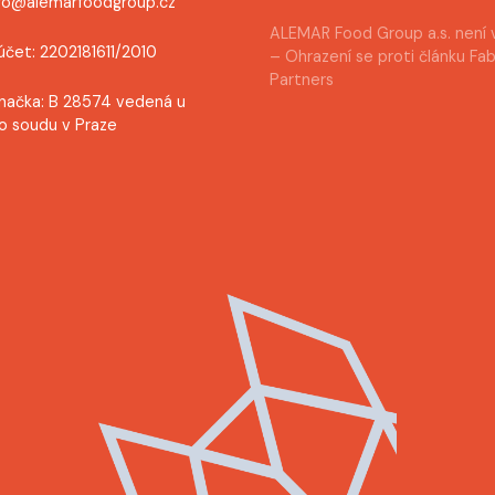
nfo@alemarfoodgroup.cz
ALEMAR Food Group a.s. není 
účet: 2202181611/2010
– Ohrazení se proti článku Fa
Partners
načka: B 28574 vedená u
o soudu v Praze