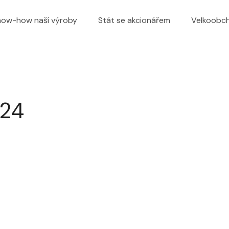
now-how naší výroby
Stát se akcionářem
Velkoobc
024