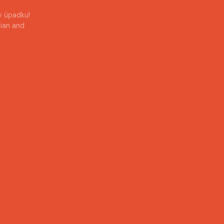
v úpadku!
bian and