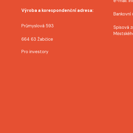
e-mail: i
Výroba a korespondenční adresa:
Bankovní 
Průmyslová 593
Spisová z
Městskéh
664 63 Žabčice
Pro investory