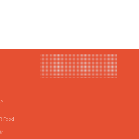
ky
AR Food
ář