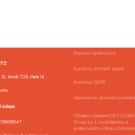
Stanovy společnosti
MTZ:
Systémy vnitřních zásad
 10, Areál TOS, Hala 14
Směrnice GDPR
uřim
Všeobecné obchodní podmín
í údaje:
Oficiální vyjádření CEO ALEM
0799911547
Group a.s. k zavádějícímu a
poškozujícímu článku Dluhopis