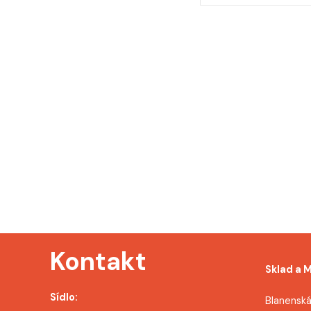
a
v
i
g
a
c
e
p
r
Kontakt
o
Sklad a 
p
Sídlo:
Blanenská