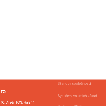
Stanovy společnosti
MTZ:
Systémy vnitřních zásad
 10, Areál TOS, Hala 14