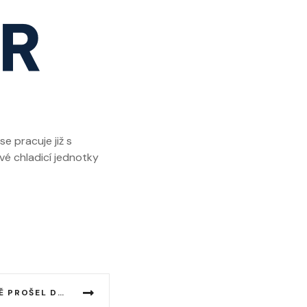
e pracuje již s
é chladicí jednotky
NÁŠ KÁVOVÝ OLEJ ÚSPĚŠNĚ PROŠEL DERMATOLOGICKÝMI TESTY