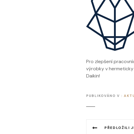
Pro zlepšení pracovní
výrobky v hermeticky
Daikin!
PUBLIKOVÁNO V
AKTU
N
PŘEDLOŽILI JSME VH NÁVRH NA 