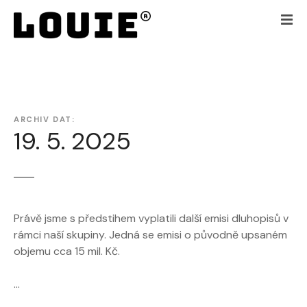
P
ř
e
j
í
t
k
ARCHIV DAT:
o
19. 5. 2025
b
s
a
h
u
Právě jsme s předstihem vyplatili další emisi dluhopisů v
w
rámci naší skupiny. Jedná se emisi o původně upsaném
e
objemu cca 15 mil. Kč.
b
u
…