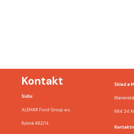
Kontakt
Sklad a 
Sídlo:
Blanenská
ALEMAR Food Group a.s.
664 34 K
Rybná 682/14
Kontaktn