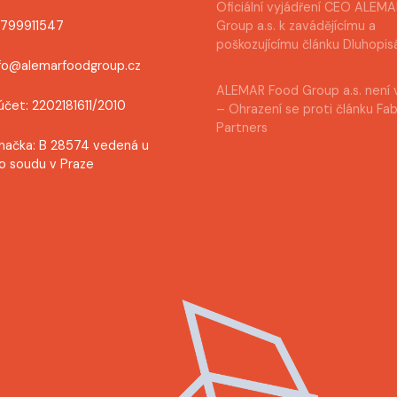
Oficiální vyjádření CEO ALEM
0799911547
Group a.s. k zavádějícímu a
poškozujícímu článku Dluhopis
nfo@alemarfoodgroup.cz
ALEMAR Food Group a.s. není 
účet: 2202181611/2010
– Ohrazení se proti článku Fa
Partners
načka: B 28574 vedená u
o soudu v Praze