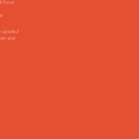
AR Food
ář
v úpadku!
bian and