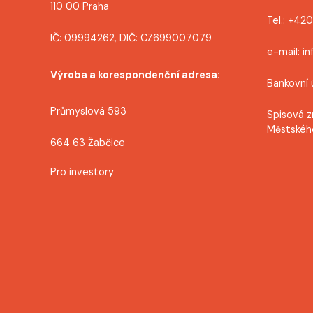
110 00 Praha
Tel.: +42
IČ: 09994262, DIČ: CZ699007079
e-mail: i
Výroba a korespondenční adresa:
Bankovní 
Průmyslová 593
Spisová z
Městskéh
664 63 Žabčice
Pro investory