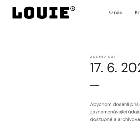
P
ř
O nás
K
e
j
í
t
k
o
ARCHIV DAT:
17. 6. 2
b
s
a
h
u
w
Abychom dosáhli přís
e
zaznamenávající údaje 
b
dostupné a archivova
u