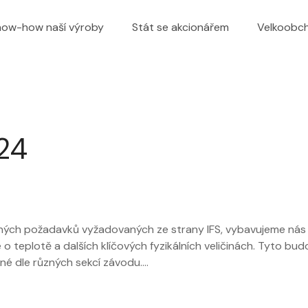
now-how naší výroby
Stát se akcionářem
Velkoobc
024
ných požadavků vyžadovaných ze strany IFS, vybavujeme nás
o teplotě a dalších klíčových fyzikálních veličinách. Tyto bud
né dle různých sekcí závodu.…