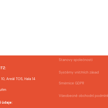
Stanovy společnosti
MTZ:
Systémy vnitřních zásad
 10, Areál TOS, Hala 14
Směrnice GDPR
uřim
Všeobecné obchodní podmín
í údaje: